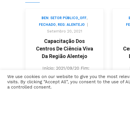
,
,
BEN: SETOR PÚBLICO_OFF
|
,
|
FECHADO
REG: ALENTEJO
F
Setembro 20, 2021
Capacitação Dos
iva
Centros De Ciência Viva
Ce
o
Da Região Alentejo
m:
Início: 2021/09/20 Fim:
I
:
2021/12/17 Cód. Aviso:
We use cookies on our website to give you the most rele
visits. By clicking “Accept All”, you consent to the use of
ALT20-64-2021-52
a controlled consent.
es
Beneficiários: Entidades
B
de
gestoras dos Centros de
ge
Ciência Viva