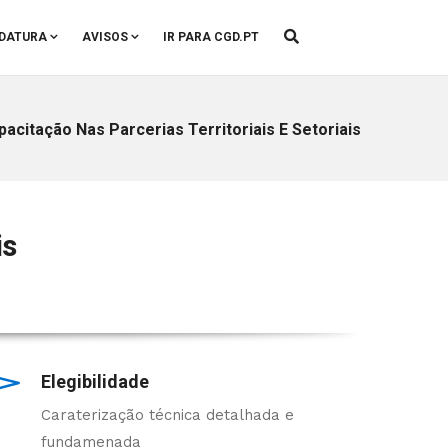
DATURA
AVISOS
IR PARA CGD.PT
pacitação Nas Parcerias Territoriais E Setoriais
is
Elegibilidade
Caraterização técnica detalhada e
fundamenada