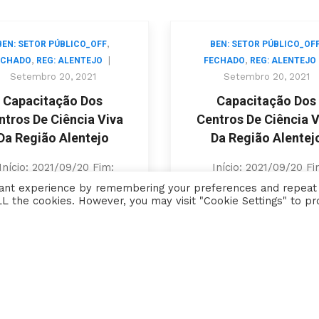
,
BEN: SETOR PÚBLICO_OFF
BEN: SETOR PÚBLICO_OF
,
|
,
ECHADO
REG: ALENTEJO
FECHADO
REG: ALENTEJO
Setembro 20, 2021
Setembro 20, 2021
Capacitação Dos
Capacitação Dos
ntros De Ciência Viva
Centros De Ciência V
Da Região Alentejo
Da Região Alentej
nício: 2021/09/20 Fim:
Início: 2021/09/20 Fi
2021/12/17 Cód. Aviso:
2021/12/17 Cód. Aviso
vant experience by remembering your preferences and repeat
 ALL the cookies. However, you may visit "Cookie Settings" to pr
ALT20-64-2021-52
ALT20-64-2021-52
eneficiários: Entidades
Beneficiários: Entidad
storas dos Centros de
gestoras dos Centros
Ciência Viva
Ciência Viva