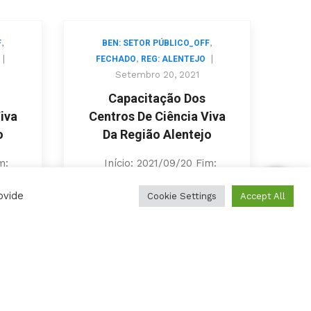
,
,
F
BEN: SETOR PÚBLICO_OFF
|
,
|
FECHADO
REG: ALENTEJO
F
Setembro 20, 2021
Capacitação Dos
iva
Centros De Ciência Viva
Ce
o
Da Região Alentejo
m:
Início: 2021/09/20 Fim:
I
:
2021/12/17 Cód. Aviso:
ovide
Cookie Settings
Accept All
ALT20-64-2021-52
es
Beneficiários: Entidades
B
 de
gestoras dos Centros de
g
Ciência Viva