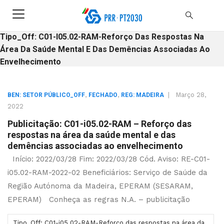
Tipo_Off: C01-I05.02-RAM-Reforço Das Respostas Na
Área Da Saúde Mental E Das Demências Associadas Ao
Envelhecimento
,
,
|
Março 28,
BEN: SETOR PÚBLICO_OFF
FECHADO
REG: MADEIRA
2022
Publicitação: C01-i05.02-RAM – Reforço das
respostas na área da saúde mental e das
demências associadas ao envelhecimento
Início: 2022/03/28 Fim: 2022/03/28 Cód. Aviso: RE-C01-
i05.02-RAM-2022-02 Beneficiários: Serviço de Saúde da
Região Autónoma da Madeira, EPERAM (SESARAM,
EPERAM) Conheça as regras N.A. – publicitação
Tipo_Off: C01-i05.02-RAM-Reforço das respostas na área da