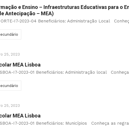
mação e Ensino – Infraestruturas Educativas para o En
de Antecipação – MEA)
 NORTE-I7-2023-04 Beneficiários: Administração Local Conhe
secundário
ro 25, 2023
scolar MEA Lisboa
ISBOA-I7-2023-01 Beneficiários: Administração local Conheça
secundário
ro 25, 2023
scolar MEA Lisboa
 LISBOA-I7-2023-01 Beneficiários: Municípios Conheça as re