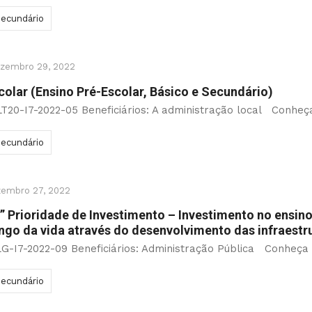
secundário
zembro 29, 2022
colar (Ensino Pré-Escolar, Básico e Secundário)
ALT20-I7-2022-05 Beneficiários: A administração local Conheç
secundário
embro 27, 2022
 Prioridade de Investimento – Investimento no ensino
go da vida através do desenvolvimento das infraestr
ALG-I7-2022-09 Beneficiários: Administração Pública Conheça 
secundário