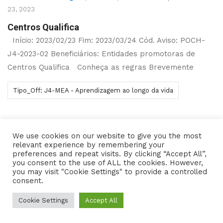
23, 2023
Centros Qualifica
Início: 2023/02/23 Fim: 2023/03/24 Cód. Aviso: POCH-
J4-2023-02 Beneficiários: Entidades promotoras de
Centros Qualifica Conheça as regras Brevemente
Tipo_Off: J4-MEA - Aprendizagem ao longo da vida
We use cookies on our website to give you the most
relevant experience by remembering your
Copyright © 2021- Programas de Apoio - All rights
preferences and repeat visits. By clicking “Accept All”,
you consent to the use of ALL the cookies. However,
reserved Powered by
you may visit "Cookie Settings" to provide a controlled
consent.
Cookie Settings
Accept All