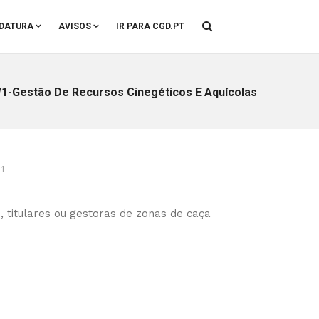
DATURA
AVISOS
IR PARA CGD.PT
W1-Gestão De Recursos Cinegéticos E Aquícolas
1
s, titulares ou gestoras de zonas de caça