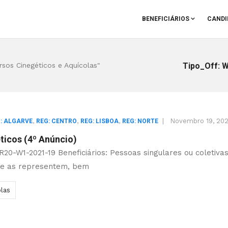
BENEFICIÁRIOS
CANDI
Tipo_Off: 
sos Cinegéticos e Aquícolas"
,
,
,
|
Novembro 19, 202
: ALGARVE
REG: CENTRO
REG: LISBOA
REG: NORTE
ticos (4º Anúncio)
R20-W1-2021-19 Beneficiários: Pessoas singulares ou coletiva
 que as representem, bem
las