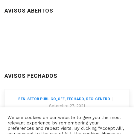
AVISOS ABERTOS
AVISOS FECHADOS
,
,
|
BEN: SETOR PÚBLICO_OFF
FECHADO
REG: CENTRO
Setembro 27, 2021
Recuperação Ambiental Das Áreas
We use cookies on our website to give you the most
relevant experience by remembering your
Mineiras De Ferreiros, Reboleiro, Barrôco
preferences and repeat visits. By clicking “Accept All”,
Do Ouro (S. Domingos), A-Do-Cavalo,
you consent to the use of ALL the cookies. However,