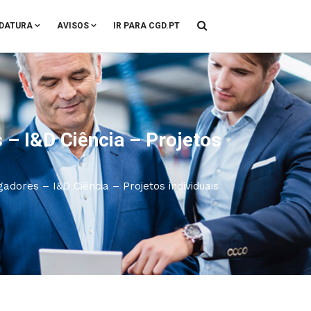
DATURA
AVISOS
IR PARA CGD.PT
 – I&D Ciência – Projetos
adores – I&D Ciência – Projetos individuais