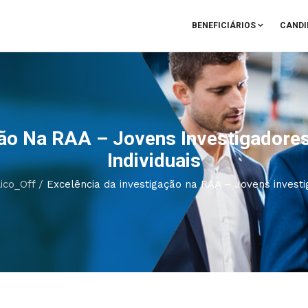
BENEFICIÁRIOS
CANDI
ão Na RAA – Jovens Investigadores
Individuais
ico_Off
/
Excelência da investigação na RAA – Jovens investig