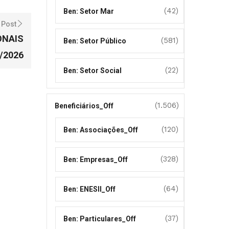
(42)
Ben: Setor Mar
 Post
ONAIS
(581)
Ben: Setor Público
4/2026
(22)
Ben: Setor Social
(1.506)
Beneficiários_Off
(120)
Ben: Associações_Off
(328)
Ben: Empresas_Off
(64)
Ben: ENESII_Off
(37)
Ben: Particulares_Off