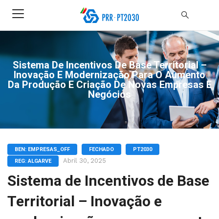
Sistema De Incentivos De Base Territorial –
Inovação E Modernização Para O Aumento
Da Produção E Criação De Novas Empresas E
Negócios
BEN: EMPRESAS_OFF
FECHADO
PT2030
Abril 30, 2025
REG: ALGARVE
Sistema de Incentivos de Base
Territorial – Inovação e