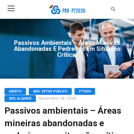
Passivos Ambientais – Áreas Mineiras
Abandonadas E Pedreiras Em Situação
Crítica.
ABERTO
BEN: SETOR PÚBLICO
PT2030
Novembro 28, 2025
REG: ALGARVE
Passivos ambientais – Áreas
mineiras abandonadas e