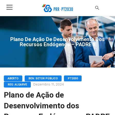
Plano De Ação De Desenvolvimento Dos
Recursos Endógenos – PADRE II
ABERTO
BEN: SETOR PÚBLICO
PT2030
Dezembro 11, 2024
REG: ALGARVE
Plano de Ação de
Desenvolvimento dos