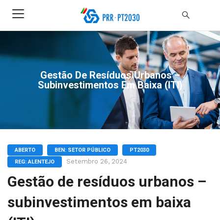
Gestão De Resíduos Urbanos –
Subinvestimentos Em Baixa (ITI)
ABERTO
BEN: SETOR PÚBLICO
PT2030
Setembro 26, 2024
REG: ALENTEJO
Gestão de resíduos urbanos –
subinvestimentos em baixa