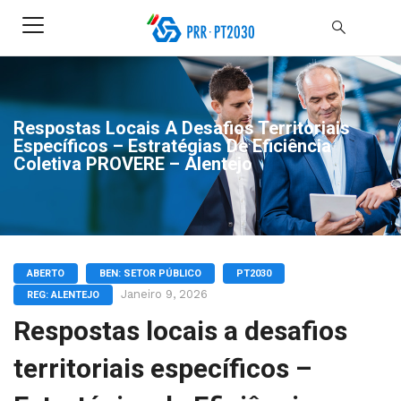
Respostas Locais A Desafios Territoriais
Específicos – Estratégias De Eficiência
Coletiva PROVERE – Alentejo
ABERTO
BEN: SETOR PÚBLICO
PT2030
Janeiro 9, 2026
REG: ALENTEJO
Respostas locais a desafios
territoriais específicos –