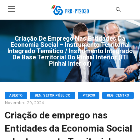
Criação De Emprego Nas Entidades Da
Economia Social – Instrumento Territorial
Integrado Temático / Instrumento Integrado
De Base Territorial Do Pinhal Interior (ITI
Pinhal Interior)
ABERTO
BEN: SETOR PÚBLICO
PT2030
REG: CENTRO
Novembro 29, 2024
Criação de emprego nas
Entidades da Economia Social