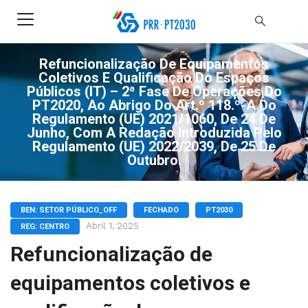
Refuncionalização De Equipamentos
Coletivos E Qualificação Do Espaços
Públicos (IT) – 2ª Fase De Operações Do
PT2020, Ao Abrigo Do Art.º 118.º-A Do
Regulamento (UE) 2021/1060, De 24 De
Junho, Com A Redação Introduzida Pelo
Regulamento (UE) 2022/2039, De 25 De
Outubro.
BEN: SETOR PÚBLICO_OFF
FECHADO
PT2030
Abril 1, 2025
REG: CENTRO
Refuncionalização de
equipamentos coletivos e