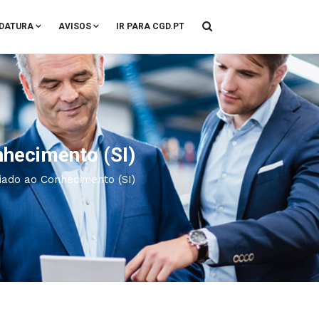
DATURA
AVISOS
IR PARA CGD.PT
hecimento (SI)
ado ao Conhecimento (SI)