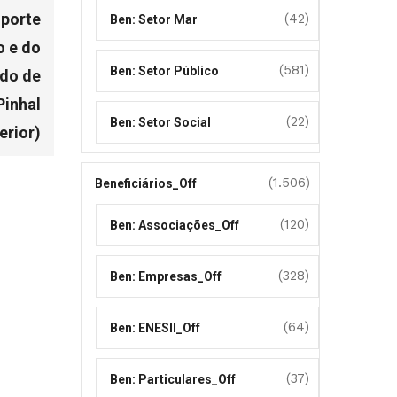
uporte
(42)
Ben: Setor Mar
 e do
(581)
Ben: Setor Público
ado de
Pinhal
(22)
Ben: Setor Social
erior)
(1.506)
Beneficiários_Off
(120)
Ben: Associações_Off
(328)
Ben: Empresas_Off
(64)
Ben: ENESII_Off
(37)
Ben: Particulares_Off