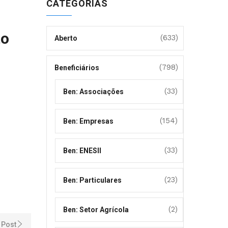
CATEGORIAS
to
(633)
Aberto
(798)
Beneficiários
(33)
Ben: Associações
(154)
Ben: Empresas
(33)
Ben: ENESII
(23)
Ben: Particulares
(2)
Ben: Setor Agrícola
 Post