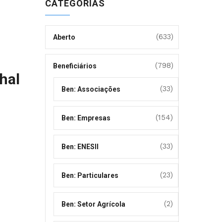
CATEGORIAS
(633)
Aberto
(798)
Beneficiários
hal
(33)
Ben: Associações
(154)
Ben: Empresas
(33)
Ben: ENESII
(23)
Ben: Particulares
(2)
Ben: Setor Agrícola