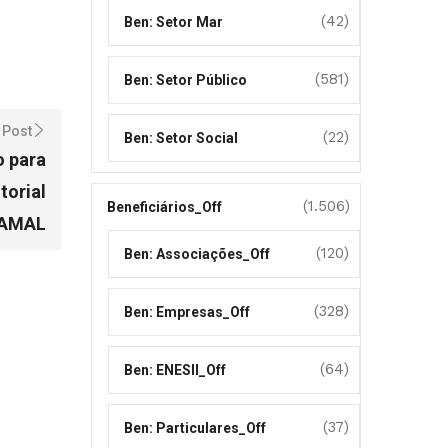
(42)
Ben: Setor Mar
(581)
Ben: Setor Público
 Post
(22)
Ben: Setor Social
o para
torial
(1.506)
Beneficiários_Off
 AMAL
(120)
Ben: Associações_Off
(328)
Ben: Empresas_Off
(64)
Ben: ENESII_Off
(37)
Ben: Particulares_Off