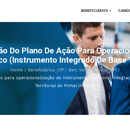
BENEFICIÁRIOS
CANDI
ão Do Plano De Ação Para Operacio
co (Instrumento Integrado De Base Te
Home
/
Beneficiários_Off
/
Ben: Setor Público_Off
/
o para operacionalização do Instrumento Territorial Integra
Territorial do Pinhal Interior)