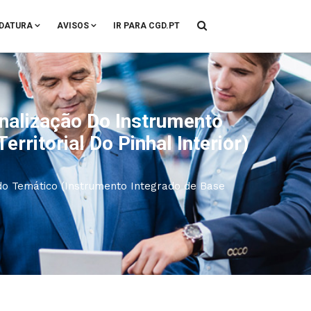
DATURA
AVISOS
IR PARA CGD.PT
nalização Do Instrumento
rritorial Do Pinhal Interior)
do Temático (Instrumento Integrado de Base