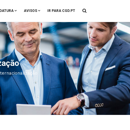
DATURA
AVISOS
IR PARA CGD.PT
zação
nternacionalização