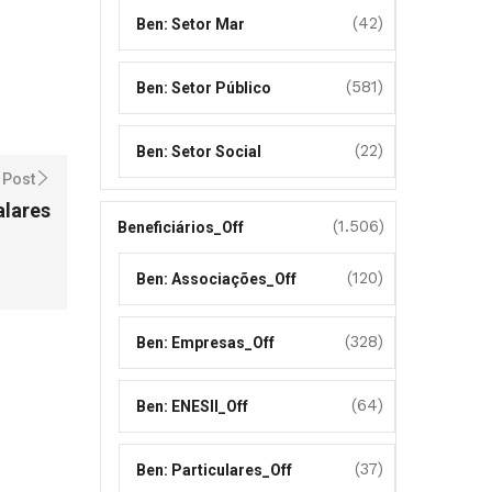
(42)
Ben: Setor Mar
(581)
Ben: Setor Público
(22)
Ben: Setor Social
 Post
alares
(1.506)
Beneficiários_Off
(120)
Ben: Associações_Off
(328)
Ben: Empresas_Off
(64)
Ben: ENESII_Off
(37)
Ben: Particulares_Off