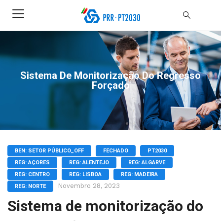
Sistema De Monitorização Do Regresso
Forçado
BEN: SETOR PÚBLICO_OFF
FECHADO
PT2030
REG: AÇORES
REG: ALENTEJO
REG: ALGARVE
REG: CENTRO
REG: LISBOA
REG: MADEIRA
Novembro 28, 2023
REG: NORTE
Sistema de monitorização do