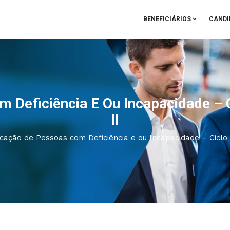
BENEFICIÁRIOS
CANDI
m Deficiência E Ou Incapacidade – 
II
icação de Pessoas com Deficiência e ou Incapacidade – Ciclo