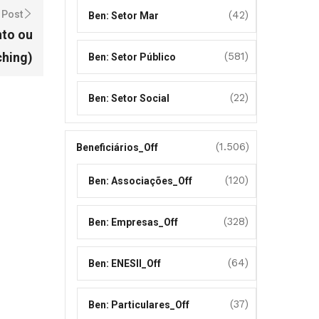
 Post
(42)
Ben: Setor Mar
to ou
ching)
(581)
Ben: Setor Público
(22)
Ben: Setor Social
(1.506)
Beneficiários_Off
(120)
Ben: Associações_Off
(328)
Ben: Empresas_Off
(64)
Ben: ENESII_Off
(37)
Ben: Particulares_Off