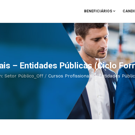
BENEFICIÁRIOS
CANDI
ais – Entidades Públicas (Ciclo Fo
n: Setor Público_Off
/
Cursos Profissionais – Entidades Públi