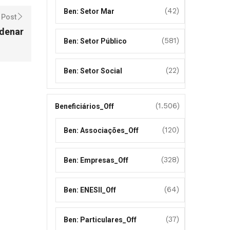
(42)
Ben: Setor Mar
 Post
denar
(581)
Ben: Setor Público
(22)
Ben: Setor Social
(1.506)
Beneficiários_Off
(120)
Ben: Associações_Off
(328)
Ben: Empresas_Off
(64)
Ben: ENESII_Off
(37)
Ben: Particulares_Off