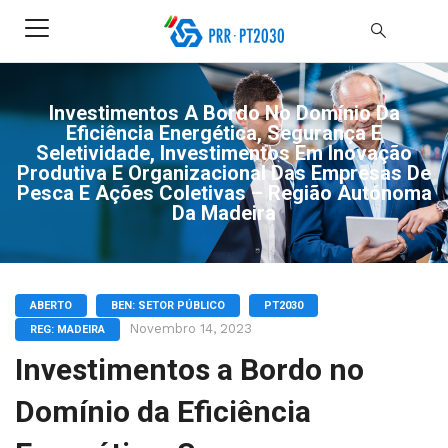
Investimentos A Bordo No Domínio Da
Eficiência Energética, Segurança E
Seletividade, Investimentos Em Inovação
Produtiva E Organizacional Das Empresas De
Pesca E Ações Coletivas – Região Autónoma
Da Madeira
ABERTO
BEN: SETOR PÚBLICO
PT2030
Novembro 14, 2023
REG: MADEIRA
Investimentos a Bordo no
Domínio da Eficiência