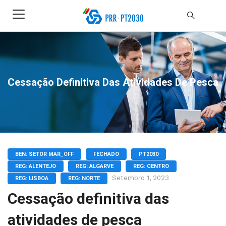
Cessação Definitiva Das Atividades De Pesca
BEN: SETOR MAR_OFF
FECHADO
PT2030
REG: ALENTEJO
REG: ALGARVE
REG: CENTRO
Setembro 1, 2023
REG: LISBOA
REG: NORTE
Cessação definitiva das
atividades de pesca