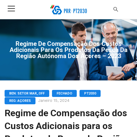
Regime De Compensação Dos Custos
Adicionais Para Os Produtos Da Pesca Da
Região Autónoma Dos Açores – 2023
BEN: SETOR MAR_OFF
FECHADO
PT2030
Janeiro 15, 2024
REG: AÇORES
Regime de Compensação dos
Custos Adicionais para os