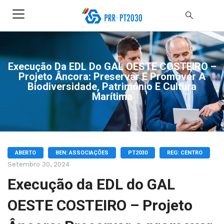
Execução Da EDL Do GAL OESTE COSTEIRO –
Projeto Âncora: Preservar E Promover A
Biodiversidade, Património E Cultura
Marítima
ABERTO
BEN: ASSOCIAÇÕES
PT2030
REG: CENTRO
Setembro 30, 2024
Execução da EDL do GAL
OESTE COSTEIRO – Projeto