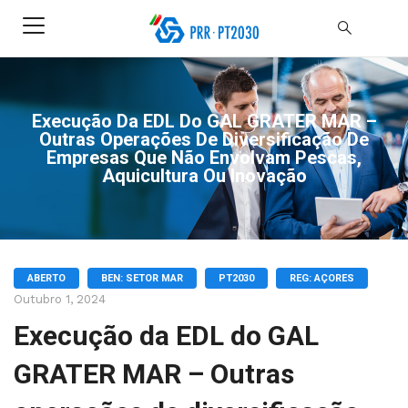
Execução Da EDL Do GAL GRATER MAR –
Outras Operações De Diversificação De
Empresas Que Não Envolvam Pescas,
Aquicultura Ou Inovação
ABERTO
BEN: SETOR MAR
PT2030
REG: AÇORES
Outubro 1, 2024
Execução da EDL do GAL
GRATER MAR – Outras