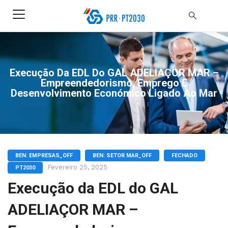
Execução Da EDL Do GAL ADELIAÇOR MAR –
Empreendedorismo, Emprego E
Desenvolvimento Económico Ligado Ao Mar
BEN: EMPRESAS_OFF
BEN: SETOR MAR_OFF
FECHADO
Fevereiro 25, 2025
PT2030
Execução da EDL do GAL
ADELIAÇOR MAR –