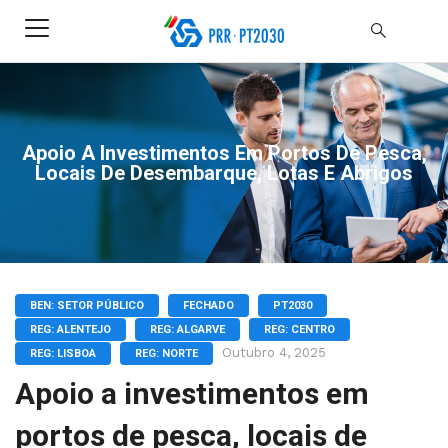
Apoio A Investimentos Em Portos De Pesca,
Locais De Desembarque, Lotas E Abrigos
BEN: SETOR PÚBLICO
FECHADO
PT2030
REG: ALENTEJO
REG: ALGARVE
REG: CENTRO
Outubro 4, 2025
REG: LISBOA
REG: NORTE
Apoio a investimentos em
portos de pesca, locais de