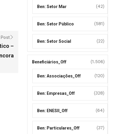
(42)
Ben: Setor Mar
(581)
Ben: Setor Público
 Post
(22)
Ben: Setor Social
tico –
Âncora
(1.506)
Beneficiários_Off
(120)
Ben: Associações_Off
(328)
Ben: Empresas_Off
(64)
Ben: ENESII_Off
(37)
Ben: Particulares_Off