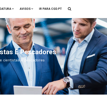
DATURA
AVISOS
IR PARA CGD.PT
istas E Pescadores
e cientistas e pescadores