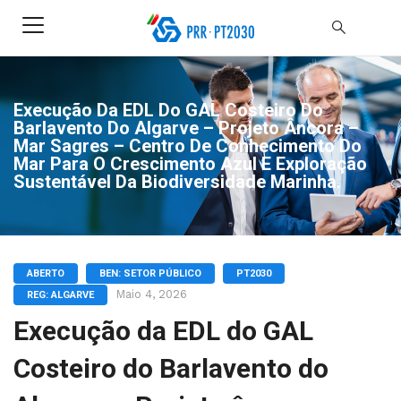
Execução Da EDL Do GAL Costeiro Do
Barlavento Do Algarve – Projeto Âncora –
Mar Sagres – Centro De Conhecimento Do
Mar Para O Crescimento Azul E Exploração
Sustentável Da Biodiversidade Marinha.
ABERTO
BEN: SETOR PÚBLICO
PT2030
Maio 4, 2026
REG: ALGARVE
Execução da EDL do GAL
Costeiro do Barlavento do