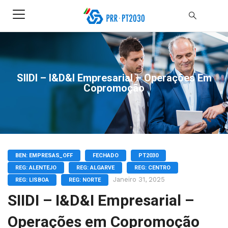
SIIDI – I&D&I Empresarial – Operações Em
Copromoção
BEN: EMPRESAS_OFF
FECHADO
PT2030
REG: ALENTEJO
REG: ALGARVE
REG: CENTRO
Janeiro 31, 2025
REG: LISBOA
REG: NORTE
SIIDI – I&D&I Empresarial –
Operações em Copromoção