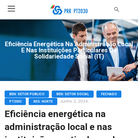
Eficiência Energética Na Administração Local
E Nas Instituições Particulares De
Solidariedade Social (IT)
BEN: SETOR PÚBLICO
BEN: SETOR SOCIAL
FECHADO
Junho 3, 2024
PT2030
REG: NORTE
Eficiência energética na
administração local e nas