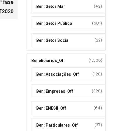
ª fase
(42)
Ben: Setor Mar
T2020
(581)
Ben: Setor Público
(22)
Ben: Setor Social
(1.506)
Beneficiários_Off
(120)
Ben: Associações_Off
(328)
Ben: Empresas_Off
(64)
Ben: ENESII_Off
(37)
Ben: Particulares_Off