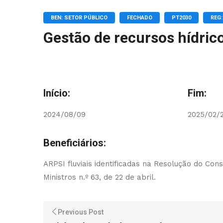
BEN: SETOR PÚBLICO
FECHADO
PT2030
REG
Gestão de recursos hídric
Início:
Fim:
2024/08/09
2025/02/
Beneficiários:
ARPSI fluviais identificadas na Resolução do Con
Ministros n.º 63, de 22 de abril.
Previous Post