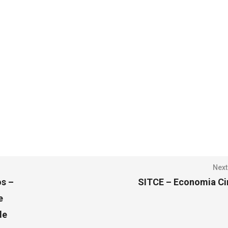
Next
os –
SITCE – Economia Ci
e
de