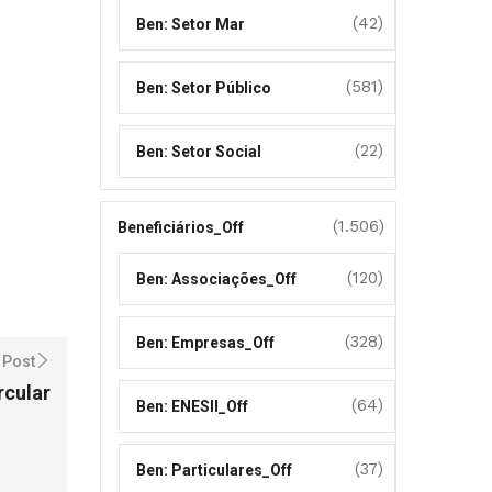
(42)
Ben: Setor Mar
(581)
Ben: Setor Público
(22)
Ben: Setor Social
(1.506)
Beneficiários_Off
(120)
Ben: Associações_Off
(328)
Ben: Empresas_Off
 Post
rcular
(64)
Ben: ENESII_Off
(37)
Ben: Particulares_Off