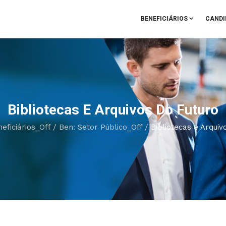
BENEFICIÁRIOS
CANDI
Bibliotecas E Arquivos Do Futuro
eficiários_Off
/
Ben: Setor Público_Off
/
Bibliotecas e Arquiv