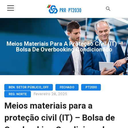
Meios Materiais Para A Proteção Civil (IT) –
Bolsa De Overbooking Condicionado
BEN: SETOR PÚBLICO_OFF
FECHADO
PT2030
Fevereiro 28, 2025
REG: NORTE
Meios materiais para a
proteção civil (IT) – Bolsa de