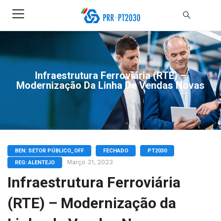
Infraestrutura Ferroviária (RTE) –
Modernização Da Linha De Vendas Novas
BEN: SETOR PÚBLICO_OFF
FECHADO
PT2030
Março 31, 2023
REG: ALENTEJO
Infraestrutura Ferroviária
(RTE) – Modernização da