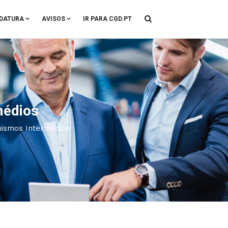
DATURA
AVISOS
IR PARA CGD.PT
médios
nismos Intermédios