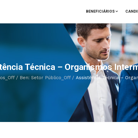
BENEFICIÁRIOS
CANDI
tência Técnica – Organismos Inter
ios_Off
/
Ben: Setor Público_Off
/
Assistência Técnica – Orga