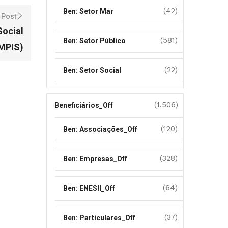
(42)
Ben: Setor Mar
 Post
Social
(581)
Ben: Setor Público
MPIS)
(22)
Ben: Setor Social
(1.506)
Beneficiários_Off
(120)
Ben: Associações_Off
(328)
Ben: Empresas_Off
(64)
Ben: ENESII_Off
(37)
Ben: Particulares_Off