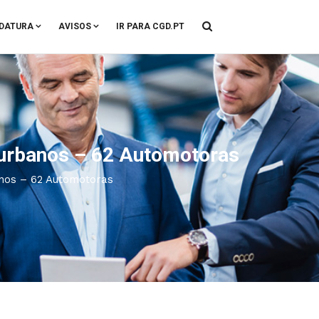
DATURA
AVISOS
IR PARA CGD.PT
burbanos – 62 Automotoras
anos – 62 Automotoras