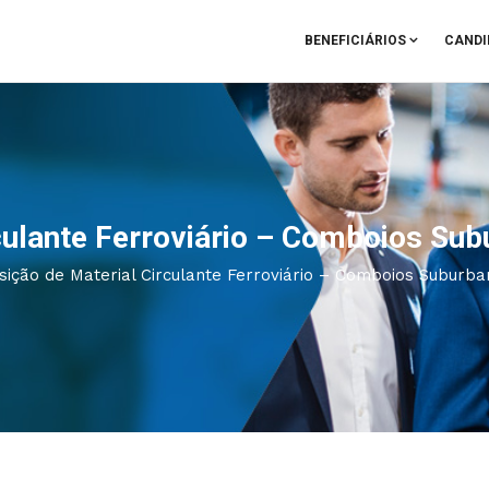
BENEFICIÁRIOS
CANDI
rculante Ferroviário – Comboios Su
sição de Material Circulante Ferroviário – Comboios Suburb