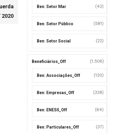
querda
(42)
Ben: Setor Mar
T 2020
(581)
Ben: Setor Público
(22)
Ben: Setor Social
(1.506)
Beneficiários_Off
(120)
Ben: Associações_Off
(328)
Ben: Empresas_Off
(64)
Ben: ENESII_Off
(37)
Ben: Particulares_Off