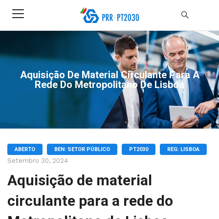
Aquisição De Material Circulante Para A
Rede Do Metropolitano De Lisboa
ABERTO
BEN: SETOR PÚBLICO
PT2030
REG: LISBOA
Setembro 30, 2024
Aquisição de material
circulante para a rede do