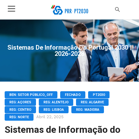
Sistemas De Informação Do Portugal 2030 |
2026-2028
BEN: SETOR PÚBLICO_OFF
FECHADO
PT2030
REG: AÇORES
REG: ALENTEJO
REG: ALGARVE
REG: CENTRO
REG: LISBOA
REG: MADEIRA
Abril 22, 2025
REG: NORTE
Sistemas de Informação do