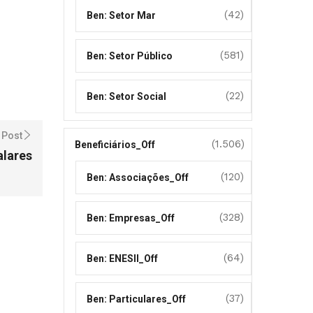
(42)
Ben: Setor Mar
(581)
Ben: Setor Público
(22)
Ben: Setor Social
 Post
(1.506)
Beneficiários_Off
alares
(120)
Ben: Associações_Off
(328)
Ben: Empresas_Off
(64)
Ben: ENESII_Off
(37)
Ben: Particulares_Off