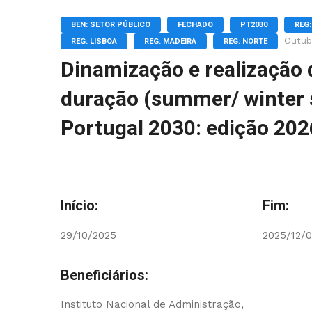
BEN: SETOR PÚBLICO
FECHADO
PT2030
REG
Outub
REG: LISBOA
REG: MADEIRA
REG: NORTE
Dinamização e realização 
duração (summer/ winter s
Portugal 2030: edição 202
Início:
Fim:
29/10/2025
2025/12/
Beneficiários:
Instituto Nacional de Administração,