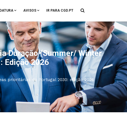
DATURA
AVISOS
IR PARA CGD.PT
dia Duração (summer/ Winter
0: Edição 2026
s prioritárias do Portugal 2030: edição 2026