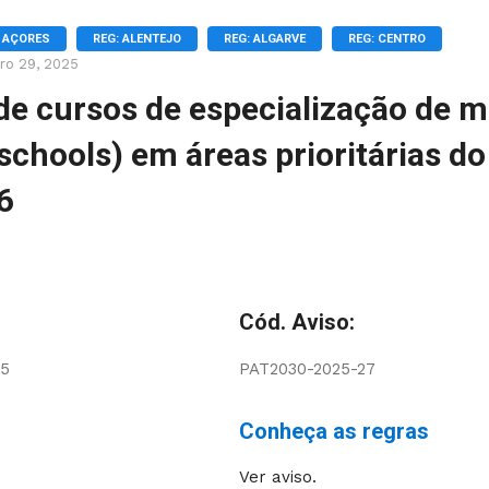
: AÇORES
REG: ALENTEJO
REG: ALGARVE
REG: CENTRO
ro 29, 2025
de cursos de especialização de m
chools) em áreas prioritárias do
6
Cód. Aviso:
05
PAT2030-2025-27
Conheça as regras
Ver aviso.