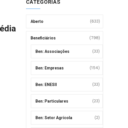
CATEGORIAS
(633)
Aberto
édia
(798)
Beneficiários
(33)
Ben: Associações
(154)
Ben: Empresas
(33)
Ben: ENESII
(23)
Ben: Particulares
(2)
Ben: Setor Agrícola