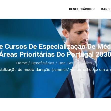
BENEFICIÁRIOS
CANDI
e Cursos De Especialização De Mé
reas Prioritárias Do Portugal 203
Home
/
Beneficiários
/
Ben: Setor Público
/
ialização de média duração (summer/ winter schools) em área