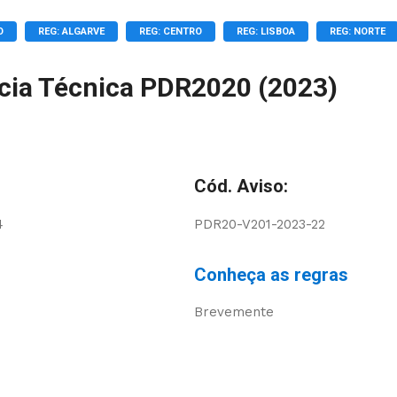
O
REG: ALGARVE
REG: CENTRO
REG: LISBOA
REG: NORTE
ncia Técnica PDR2020 (2023)
Cód. Aviso:
4
PDR20-V201-2023-22
Conheça as regras
Brevemente