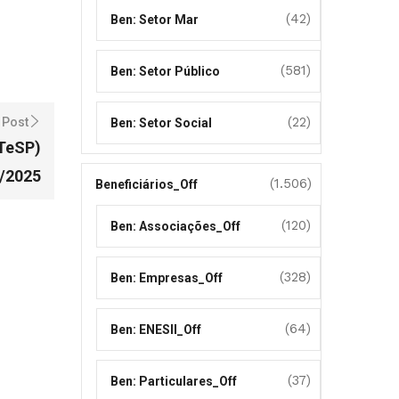
(42)
Ben: Setor Mar
(581)
Ben: Setor Público
(22)
 Post
Ben: Setor Social
(TeSP)
3/2025
(1.506)
Beneficiários_Off
(120)
Ben: Associações_Off
(328)
Ben: Empresas_Off
(64)
Ben: ENESII_Off
(37)
Ben: Particulares_Off