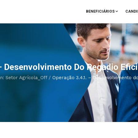
BENEFICIÁRIOS
CANDI
– Desenvolvimento Do Regadio Efici
n: Setor Agrícola_Off
/
Operação 3.4.1. – Desenvolvimento do 