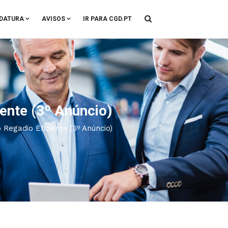
DATURA
AVISOS
IR PARA CGD.PT
ente (3º Anúncio)
Regadio Eficiente (3º Anúncio)