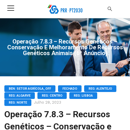
Operação 7.8.3 – Recursos Genéticos –
Conservação E Melhoramento De Recursos
Genéticos Animais (6º Anúncio)
BEN: SETOR AGRÍCOLA_OFF
FECHADO
REG: ALENTEJO
REG: ALGARVE
REG: CENTRO
REG: LISBOA
Julho 28, 2023
REG: NORTE
Operação 7.8.3 – Recursos
Genéticos – Conservação e