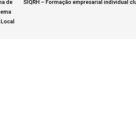
ma de
SIQRH – Formação empresarial individual cl
stema
 Local