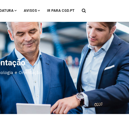
DATURA
AVISOS
IR PARA CGD.PT
entação
cologia e Orientação