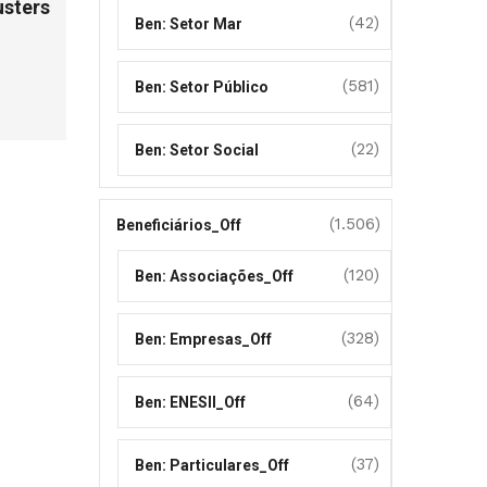
usters
(42)
Ben: Setor Mar
(581)
Ben: Setor Público
(22)
Ben: Setor Social
(1.506)
Beneficiários_Off
(120)
Ben: Associações_Off
(328)
Ben: Empresas_Off
(64)
Ben: ENESII_Off
(37)
Ben: Particulares_Off