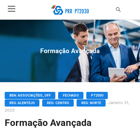
Formação Avançada
BEN: ASSOCIAÇÕES_OFF
FECHADO
PT2030
Janeiro 31,
REG: ALENTEJO
REG: CENTRO
REG: NORTE
2025
Formação Avançada