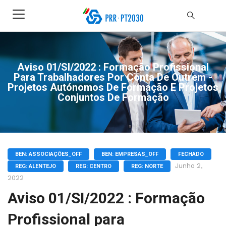
Aviso 01/SI/2022 : Formação Profissional
Para Trabalhadores Por Conta De Outrem -
Projetos Autónomos De Formação E Projetos
Conjuntos De Formação
BEN: ASSOCIAÇÕES_OFF
BEN: EMPRESAS_OFF
FECHADO
Junho 2,
REG: ALENTEJO
REG: CENTRO
REG: NORTE
2022
Aviso 01/SI/2022 : Formação
Profissional para