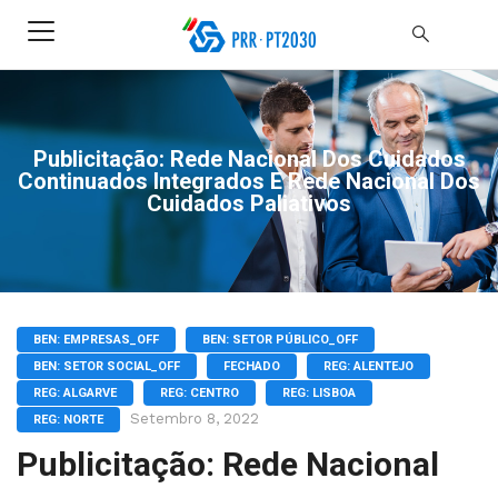
Publicitação: Rede Nacional Dos Cuidados
Continuados Integrados E Rede Nacional Dos
Cuidados Paliativos
BEN: EMPRESAS_OFF
BEN: SETOR PÚBLICO_OFF
BEN: SETOR SOCIAL_OFF
FECHADO
REG: ALENTEJO
REG: ALGARVE
REG: CENTRO
REG: LISBOA
Setembro 8, 2022
REG: NORTE
Publicitação: Rede Nacional