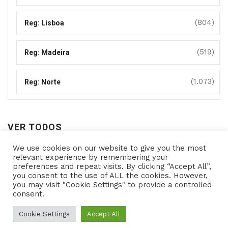
(804)
Reg: Lisboa
(519)
Reg: Madeira
(1.073)
Reg: Norte
VER TODOS
We use cookies on our website to give you the most
Ver
relevant experience by remembering your
preferences and repeat visits. By clicking “Accept All”,
todos
you consent to the use of ALL the cookies. However,
you may visit "Cookie Settings" to provide a controlled
consent.
Copyright © 2021- Programas de Apoio - All rights
reserved Powered by
Cookie Settings
Accept All