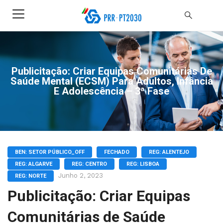
Publicitação: Criar Equipas Comunitárias De
Saúde Mental (ECSM) Para Adultos, Infância
E Adolescência – 3ª Fase
BEN: SETOR PÚBLICO_OFF
FECHADO
REG: ALENTEJO
REG: ALGARVE
REG: CENTRO
REG: LISBOA
Junho 2, 2023
REG: NORTE
Publicitação: Criar Equipas
Comunitárias de Saúde