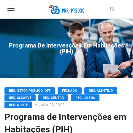
Programa De Intervenções Em Habitações
(PIH)
BEN: SETOR PÚBLICO_OFF
FECHADO
REG: ALENTEJO
REG: ALGARVE
REG: CENTRO
REG: LISBOA
Agosto 21, 2023
REG: NORTE
Programa de Intervenções em
Habitações (PIH)