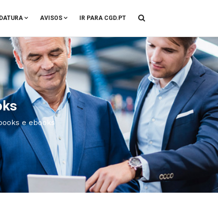
DATURA
AVISOS
IR PARA CGD.PT
oks
obooks e ebooks