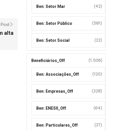
(42)
Ben: Setor Mar
(581)
Ben: Setor Público
 Post
m alta
(22)
Ben: Setor Social
(1.506)
Beneficiários_Off
(120)
Ben: Associações_Off
(328)
Ben: Empresas_Off
(64)
Ben: ENESII_Off
(37)
Ben: Particulares_Off