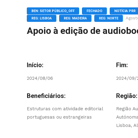
BEN: SETOR PÚBLICO_OFF
FECHADO
NOTÍCIA PRR
Agost
REG: LISBOA
REG: MADEIRA
REG: NORTE
Apoio à edição de audiobo
Início:
Fim:
2024/08/06
2024/09/
Beneficiários:
Região:
Estruturas com atividade editorial
Região A
portuguesas ou estrangeiras
Autónoma 
Lisboa, A