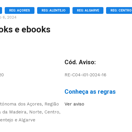
REG: AÇORES
REG: ALENTEJO
REG: ALGARVE
REG: CENTRO
o 6, 2024
oks e ebooks
Cód. Aviso:
20
RE-C04-i01-2024-16
Conheça as regras
utónoma dos Açores, Região
Ver aviso
da Madeira, Norte, Centro,
lentejo e Algarve